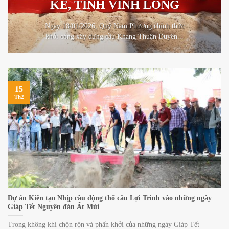
KÈ, TỈNH VĨNH LONG
Ngày 18/01/2026, Quỹ Nam Phương chính thức
khởi công xây dựng cầu Khang Thuận Duyên...
15
Th2
Dự án Kiến tạo Nhịp cầu động thổ cầu Lợi Trinh vào những ngày
Giáp Tết Nguyên đán Ất Mùi
Trong không khí chộn rộn và phấn khởi của những ngày Giáp Tết