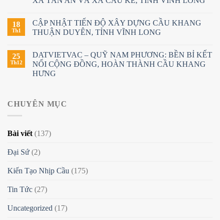
XÃ TÂN AN VÀ XÃ CẦU KÈ, TỈNH VĨNH LONG
CẬP NHẬT TIẾN ĐỘ XÂY DỰNG CẦU KHANG
18
Th1
THUẬN DUYÊN, TỈNH VĨNH LONG
DATVIETVAC – QUỸ NAM PHƯƠNG: BỀN BỈ KẾT
25
Th12
NỐI CỘNG ĐỒNG, HOÀN THÀNH CẦU KHANG
HƯNG
CHUYÊN MỤC
Bài viết
(137)
Đại Sứ
(2)
Kiến Tạo Nhịp Cầu
(175)
Tin Tức
(27)
Uncategorized
(17)