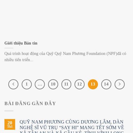
Giới thiệu Bản tin
Quá trình hoạt động của Quỹ Quỹ Nam Phương Foundation (NPF)đã có
nhiều tiến triển...
1
…
10
11
12
13
14
BÀI ĐĂNG GẦN ĐÂY
QUỸ NAM PHƯƠNG CÙNG DƯƠNG LÂM, DÀN
20
Th1
NGHỆ SĨ VŨ TRỤ “SAY HI” MANG TẾT SỚM VỀ