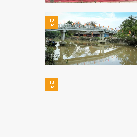
12
Th9
12
Th9