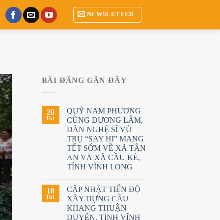
NEWSLETTER
BÀI ĐĂNG GẦN ĐÂY
QUỸ NAM PHƯƠNG
20
Th1
CÙNG DƯƠNG LÂM,
DÀN NGHỆ SĨ VŨ
TRỤ “SAY HI” MANG
TẾT SỚM VỀ XÃ TÂN
AN VÀ XÃ CẦU KÈ,
TỈNH VĨNH LONG
CẬP NHẬT TIẾN ĐỘ
18
Th1
XÂY DỰNG CẦU
KHANG THUẬN
DUYÊN, TỈNH VĨNH