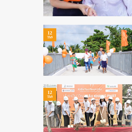
12
Th9
12
Th9