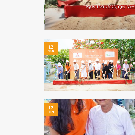
Ngày 18/01/2026, Quỹ Nam 
Mỹ...
12
Th9
12
Th9