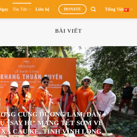
Ngay
Tin Tức
Liên hệ
Tiếng Việt
DONATE
BÀI VIẾT
ÀI VIẾT KIẾN TẠO NHỊP CẦU TIN TỨC
ƠNG CÙNG DƯƠNG LÂM, DÀN
RỤ “SAY HI” MANG TẾT SỚM VỀ
 XÃ CẦU KÈ, TỈNH VĨNH LONG