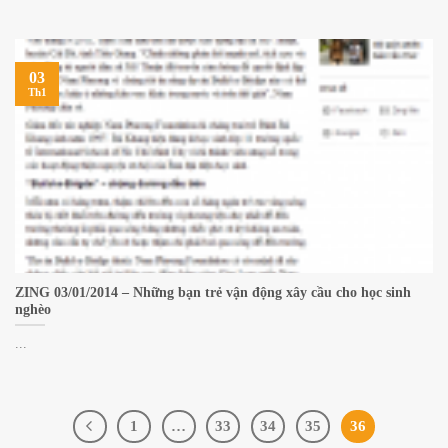
03
Th1
ZING 03/01/2014 – Những bạn trẻ vận động xây cầu cho học sinh
nghèo
...
1
…
33
34
35
36