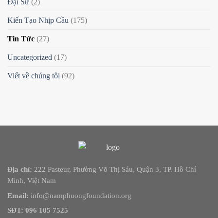
Đại Sứ
(2)
Kiến Tạo Nhịp Cầu
(175)
Tin Tức
(27)
Uncategorized
(17)
Viết về chúng tôi
(92)
Địa chỉ:
222 Pasteur, Phường Võ Thị Sáu, Quận 3, TP. Hồ Chí
Minh, Việt Nam
Email:
info@namphuongfoundation.org
SĐT: 096 105 7525