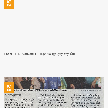
07
Th1
TUỔI TRẺ 06/01/2014 – Học trò lập quỹ xây cầu
...
07
Th1