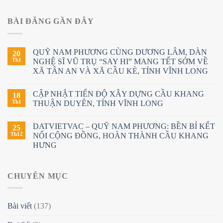
BÀI ĐĂNG GẦN ĐÂY
QUỸ NAM PHƯƠNG CÙNG DƯƠNG LÂM, DÀN
20
Th1
NGHỆ SĨ VŨ TRỤ “SAY HI” MANG TẾT SỚM VỀ
XÃ TÂN AN VÀ XÃ CẦU KÈ, TỈNH VĨNH LONG
CẬP NHẬT TIẾN ĐỘ XÂY DỰNG CẦU KHANG
18
Th1
THUẬN DUYÊN, TỈNH VĨNH LONG
DATVIETVAC – QUỸ NAM PHƯƠNG: BỀN BỈ KẾT
25
Th12
NỐI CỘNG ĐỒNG, HOÀN THÀNH CẦU KHANG
HƯNG
CHUYÊN MỤC
Bài viết
(137)