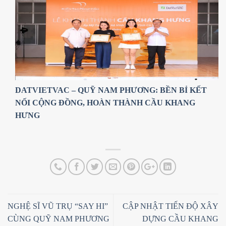
DATVIETVAC – QUỸ NAM PHƯƠNG: BỀN BỈ KẾT
NỐI CỘNG ĐỒNG, HOÀN THÀNH CẦU KHANG
HƯNG
NGHỆ SĨ VŨ TRỤ “SAY HI”
CẬP NHẬT TIẾN ĐỘ XÂY
CÙNG QUỸ NAM PHƯƠNG
DỰNG CẦU KHANG