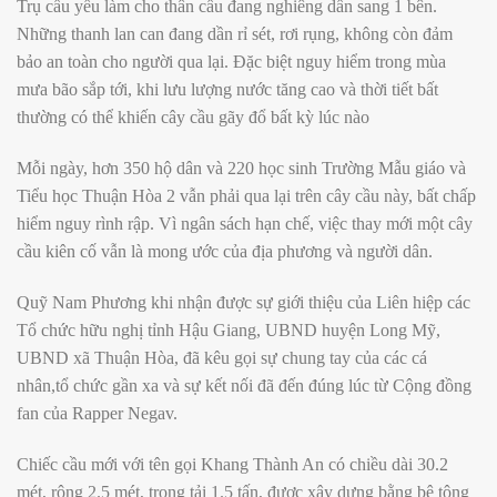
Trụ cầu yếu làm cho thân cầu đang nghiêng dần sang 1 bên.
Những thanh lan can đang dần rỉ sét, rơi rụng, không còn đảm
bảo an toàn cho người qua lại. Đặc biệt nguy hiểm trong mùa
mưa bão sắp tới, khi lưu lượng nước tăng cao và thời tiết bất
thường có thể khiến cây cầu gãy đổ bất kỳ lúc nào
Mỗi ngày, hơn 350 hộ dân và 220 học sinh Trường Mẫu giáo và
Tiểu học Thuận Hòa 2 vẫn phải qua lại trên cây cầu này, bất chấp
hiểm nguy rình rập. Vì ngân sách hạn chế, việc thay mới một cây
cầu kiên cố vẫn là mong ước của địa phương và người dân.
Quỹ Nam Phương khi nhận được sự giới thiệu của Liên hiệp các
Tổ chức hữu nghị tỉnh Hậu Giang, UBND huyện Long Mỹ,
UBND xã Thuận Hòa, đã kêu gọi sự chung tay của các cá
nhân,tổ chức gần xa và sự kết nối đã đến đúng lúc từ Cộng đồng
fan của Rapper Negav.
Chiếc cầu mới với tên gọi Khang Thành An có chiều dài 30.2
mét, rộng 2.5 mét, trọng tải 1.5 tấn, được xây dựng bằng bê tông