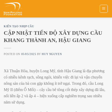
Skip
to
content
KIẾN TẠO NHỊP CẦU
CẬP NHẬT TIẾN ĐỘ XÂY DỰNG CẦU
KHANG THÀNH AN, HẬU GIANG
POSTED ON
05/05/2025
BY
HUY NGUYEN
Xã Thuận Hòa, huyện Long Mỹ, tỉnh Hậu Giang là địa phương
có nhiều kênh rạch, sông ngòi, khiến việc đi lại và vận chuyển
nông sản của bà con gặp không ít trở ngại. Trong đó, cầu Long
Mỹ II (điểm Ổ Mối) – cây cầu bê tông cốt thép xây dựng đã lâu,
nối liền ấp 2 và ấp 4 – hiện xuống cấp nghiêm trọng sau nhiều
năm sử dụng.