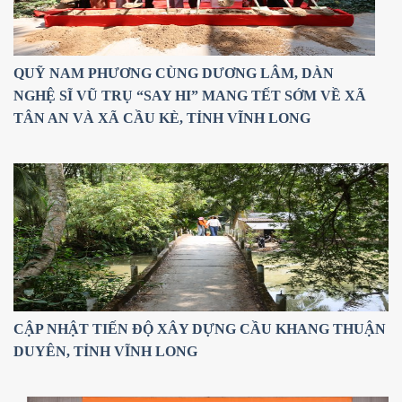
QUỸ NAM PHƯƠNG CÙNG DƯƠNG LÂM, DÀN
NGHỆ SĨ VŨ TRỤ “SAY HI” MANG TẾT SỚM VỀ XÃ
TÂN AN VÀ XÃ CẦU KÈ, TỈNH VĨNH LONG
CẬP NHẬT TIẾN ĐỘ XÂY DỰNG CẦU KHANG THUẬN
DUYÊN, TỈNH VĨNH LONG