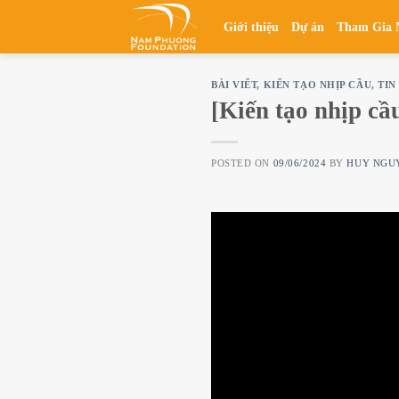
Skip
Giới thiệu
Dự án
Tham Gia 
to
content
BÀI VIẾT
,
KIẾN TẠO NHỊP CẦU
,
TIN
[Kiến tạo nhịp cầ
POSTED ON
09/06/2024
BY
HUY NGU