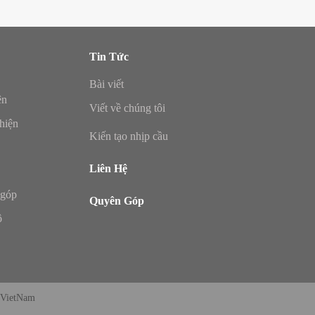
Tin Tức
Bài viết
ện
Viết về chúng tôi
hiện
Kiến tạo nhịp cầu
Liên Hệ
 góp
Quyên Góp
ộ
 VietNam