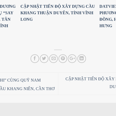
 DƯƠNG
CẬP NHẬT TIẾN ĐỘ XÂY DỰNG CẦU
DATVIE
Ụ “SAY
KHANG THUẬN DUYÊN, TỈNH VĨNH
PHƯƠNG
Ã TÂN
LONG
ĐỒNG, 
VĨNH
HƯNG
CẬP NHẬT TIẾN ĐỘ XÂ
 HI” CÙNG QUỸ NAM
DU
U KHANG NIÊN, CẦN THƠ