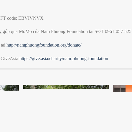
WIFT code: EBVIVNVX
 góp qua MoMo của Nam Phuong Foundation tại SĐT 0961-057-525
 tại
http://namphuongfoundation.org/donate/
 GiveAsia
https://give.asia/charity/nam-phuong-foundatio
n