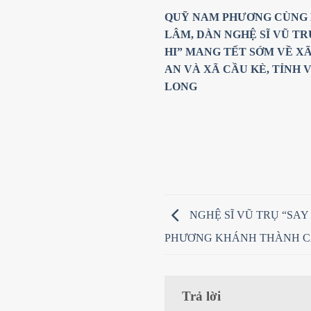
QUỸ NAM PHƯƠNG CÙNG
LÂM, DÀN NGHỆ SĨ VŨ TR
HI” MANG TẾT SỚM VỀ X
AN VÀ XÃ CẦU KÈ, TỈNH 
LONG
NGHỆ SĨ VŨ TRỤ “SAY
PHƯƠNG KHÁNH THÀNH CẦ
Trả lời