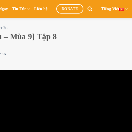
Ngay
Tin Tức
Liên hệ
Tiếng Việt
DONATE
 TỨC
u – Mùa 9] Tập 8
YEN