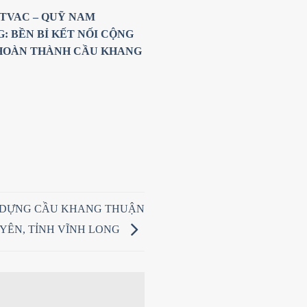
TVAC – QUỸ NAM
: BỀN BỈ KẾT NỐI CỘNG
HOÀN THÀNH CẦU KHANG
Y DỰNG CẦU KHANG THUẬN
YÊN, TỈNH VĨNH LONG