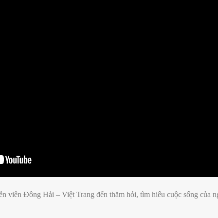
ễn viên Đông Hải – Việt Trang đến thăm hỏi, tìm hiểu cuộc sống của n