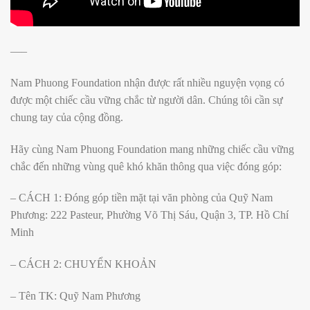
—–
Nam Phuong Foundation nhận được rất nhiều nguyện vọng có
được một chiếc cầu vững chắc từ người dân. Chúng tôi cần sự
chung tay của cộng đồng.
Hãy cùng Nam Phuong Foundation mang những chiếc cầu vững
chắc đến những vùng quê khó khăn thông qua việc đóng góp:
– CÁCH 1: Đóng góp tiền mặt tại văn phòng của Quỹ Nam
Phương: 222 Pasteur, Phường Võ Thị Sáu, Quận 3, TP. Hồ Chí
Minh
– CÁCH 2: CHUYỂN KHOẢN
– Tên TK: Quỹ Nam Phương