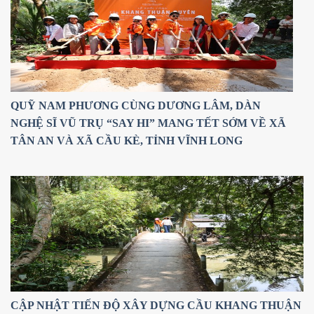
QUỸ NAM PHƯƠNG CÙNG DƯƠNG LÂM, DÀN
NGHỆ SĨ VŨ TRỤ “SAY HI” MANG TẾT SỚM VỀ XÃ
TÂN AN VÀ XÃ CẦU KÈ, TỈNH VĨNH LONG
CẬP NHẬT TIẾN ĐỘ XÂY DỰNG CẦU KHANG THUẬN