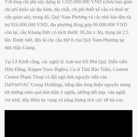
Với tổng chi phí xây dựng là 1.025.000.000 VND (chưa bao gồm
chi phí khảo sát địa hình, địa chất, chi phí thiết kế cầu và thuê tư
vấn giám sát), trong đó, Quỹ Nam Phương và các nhà hảo tâm tài
trợ 926.000.000 VND, địa phương đóng góp 99.000.000 VND
còn lại, cầu Khang Đức có kích thước 30,2m x 3m, trọng tải 2,5
tấn. Được biết, đây là cây cầu thứ 8 của Quỹ Nam Phương tại
tỉnh Hậu Giang.
Tại Lễ Khởi công, các nghệ sĩ: Anh trai Đỗ Phú Quí, Diễn viên
Hữu Đằng, Rapper Yuno Bigboi, Ca sĩ Thái Bảo Trâm, Content
Creator Phạm Thoại và đội ngũ tình nguyện viên của
DatVietVAC Group Holdings, bằng tấm lòng thiện nguyện mang
tới những món quà tinh thần ý nghĩa, những tiết mục văn nghệ
vui tươi, tiếp thêm hy vọng và năng lượng tích cực tới bà con.