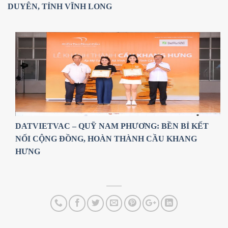
DUYÊN, TỈNH VĨNH LONG
DATVIETVAC – QUỸ NAM PHƯƠNG: BỀN BỈ KẾT
NỐI CỘNG ĐỒNG, HOÀN THÀNH CẦU KHANG
HƯNG