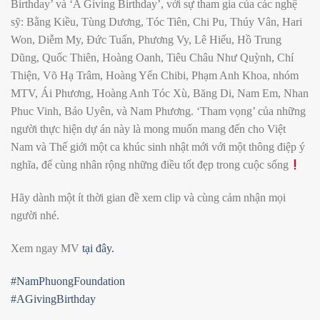
Birthday’ và ‘A Giving Birthday’, với sự tham gia của các nghệ
sỹ: Bằng Kiều, Tùng Dương, Tóc Tiên, Chi Pu, Thúy Vân, Hari
Won, Diễm My, Đức Tuấn, Phương Vy, Lê Hiếu, Hồ Trung
Dũng, Quốc Thiên, Hoàng Oanh, Tiêu Châu Như Quỳnh, Chí
Thiện, Võ Hạ Trâm, Hoàng Yến Chibi, Phạm Anh Khoa, nhóm
MTV, Ái Phương, Hoàng Anh Tóc Xù, Băng Di, Nam Em, Nhan
Phuc Vinh, Bảo Uyên, và Nam Phương. ‘Tham vọng’ của những
người thực hiện dự án này là mong muốn mang đến cho Việt
Nam và Thế giới một ca khúc sinh nhật mới với một thông điệp ý
nghĩa, để cùng nhân rộng những điều tốt đẹp trong cuộc sống
Hãy dành một ít thời gian đề xem clip và cùng cảm nhận mọi
người nhé.
Xem ngay MV
tại đây.
#NamPhuongFoundation
#AGivingBirthday